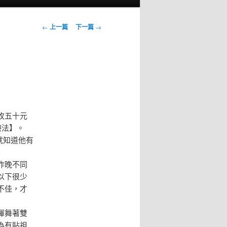
文
←
上一篇
下一篇
→
章
導
覽
枚五十元
療法】。
就知道他有
昨晚不同
以下很少
不佳，才
揮舞著雙
為有貼祖