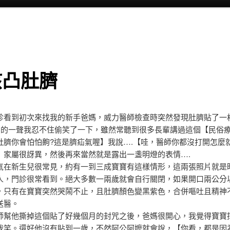
孩凸肚臍
診看到初次來找我的新手爸媽，威力醫師檢查時突然發現肚臍貼了一
~的一聲我忍不住偷笑了一下，雖然常聽到很多長輩講過這個【民俗
肚臍你會怕怕齁?這是臍疝氣喔】我說….【哇，醫師你都沒打開怎麼
】家屬很訝異，然後再來當然就是露出一盞明燈的表情….
氣在新生兒很常見，約有一到三成寶寶有這樣情形，這兩張照片就是
人，門診很常看到。絕大多數一兩歲就會自行關閉，如果開口兩公分
，只有在寶寶突然哭鬧不止，且肚臍顏色變黑紫色，合併嘔吐且精神
送醫。
師幫他撕掉這個貼了好幾個月的封咒之後，爸媽很開心，我覺得寶寶
我笑。還好他沒有貼到一歲，不然阿公阿嬤就會說，【你看，都是因