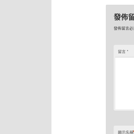
享
至
相關
Facebo
新
視
窗
寶寶肚子
中
2019 年 4
開
啟)
在「兒科
分類:
育兒大
發佈
發佈留言必
留言
*