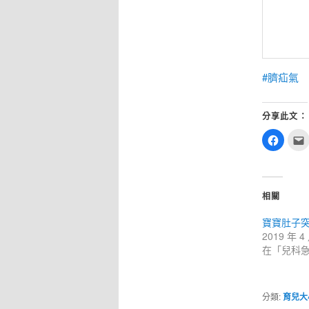
#臍疝氣
分享此文：
按
一
下
以
分