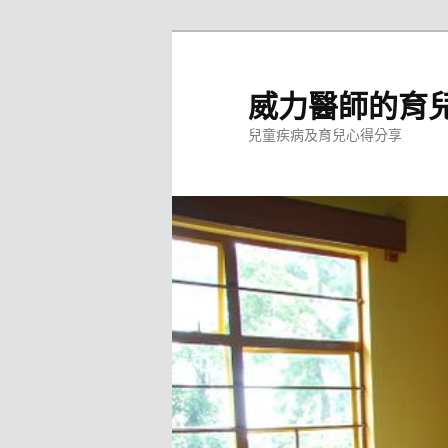
跳
至
主
威力醫師的育兒
要
兒童疾病及育兒心得分享
內
容