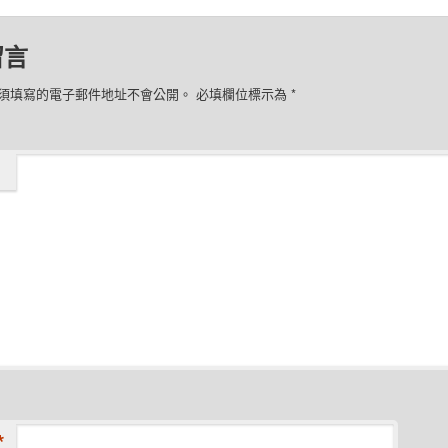
朋
視
友
窗
ok(在
(在
中
新
開
視
啟)
窗
突然鼓一塊
寶寶胸口長了一顆腫瘤
有一種癢，叫做【媽
中
 月 1 日
2019 年 4 月 28 日
我的癢】
開
啟)
急診室」中
在「育兒大小事」中
2020 年 9 月 23 日
在「皮膚小百科」中
小事
，作者:
Willy
。這篇內容的
永久連結
。
留言
須填寫的電子郵件地址不會公開。
必填欄位標示為
*