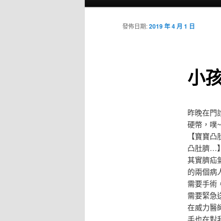
要
選
單
發佈日期:
2019 年 4 月 1 日
小
昨晚在門
硬幣，噗
【寶寶凸
凸肚臍…
其實臍疝
的兩個病
需要手術
需要緊急
在威力醫
手也在對