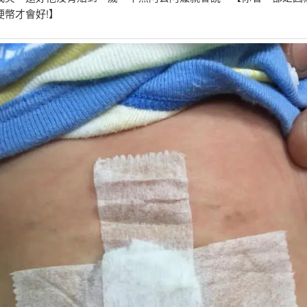
硬幣才會好!】