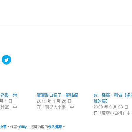
點
分
這
享
裡
到
寄
Twitter(在
給
新