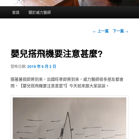
主
首頁
關於威力醫師
要
選
單
文
←
上一篇
下一篇
→
章
導
覽
嬰兒搭飛機要注意甚麼?
發佈日期:
2019 年 6 月 2 日
隨著暑假即將到來，出國旺季即將到來，威力醫師很多朋友都會
問，【嬰兒搭飛機要注意甚麼?】今天就來跟大家談談。