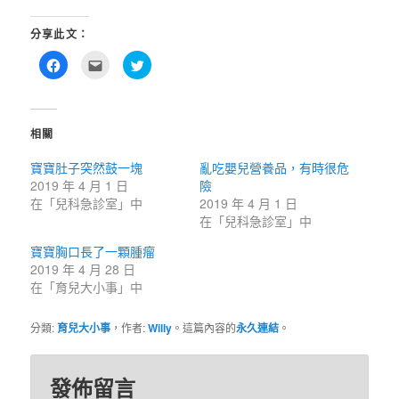
分享此文：
按
點
分
一
這
享
下
裡
到
以
寄
Twitter(在
分
給
新
享
朋
視
至
友
窗
相關
Facebook(在
(在
中
新
新
開
視
視
啟)
寶寶肚子突然鼓一塊
亂吃嬰兒營養品，有時很危
窗
窗
中
中
2019 年 4 月 1 日
險
開
開
啟)
啟)
在「兒科急診室」中
2019 年 4 月 1 日
在「兒科急診室」中
寶寶胸口長了一顆腫瘤
2019 年 4 月 28 日
在「育兒大小事」中
分類:
育兒大小事
，作者:
Willy
。這篇內容的
永久連結
。
發佈留言