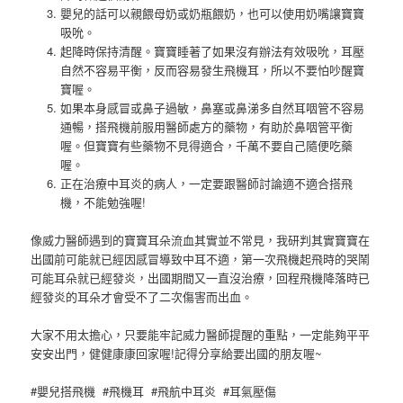
嬰兒的話可以親餵母奶或奶瓶餵奶，也可以使用奶嘴讓寶寶
吸吮。
起降時保持清醒。寶寶睡著了如果沒有辦法有效吸吮，耳壓
自然不容易平衡，反而容易發生飛機耳，所以不要怕吵醒寶
寶喔。
如果本身感冒或鼻子過敏，鼻塞或鼻涕多自然耳咽管不容易
通暢，搭飛機前服用醫師處方的藥物，有助於鼻咽管平衡
喔。但寶寶有些藥物不見得適合，千萬不要自己隨便吃藥
喔。
正在治療中耳炎的病人，一定要跟醫師討論適不適合搭飛
機，不能勉強喔!
像威力醫師遇到的寶寶耳朵流血其實並不常見，我研判其實寶寶在
出國前可能就已經因感冒導致中耳不適，第一次飛機起飛時的哭鬧
可能耳朵就已經發炎，出國期間又一直沒治療，回程飛機降落時已
經發炎的耳朵才會受不了二次傷害而出血。
大家不用太擔心，只要能牢記威力醫師提醒的重點，一定能夠平平
安安出門，健健康康回家喔!記得分享給要出國的朋友喔~
#嬰兒搭飛機 #飛機耳 #飛航中耳炎 #耳氣壓傷