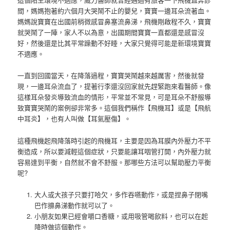
間，媽媽抱著約六個月大哭鬧不止的嬰兒，寶寶一邊耳朵流著血。
媽媽說寶寶在出國前稍微感冒鼻塞流鼻涕，飛機剛啟程不久，寶寶
就哭鬧了一陣，家人不以為意，出國期間寶寶一直都還是感冒沒
好，然後還是比其平常躁動不好睡，大家只覺得可能是新環境寶寶
不適應。
一直到回國當天，在降落過程，寶寶哭鬧越來越厲害，然後就發
現，一邊耳朵流血了，提著行李還沒回家就先趕緊跑來看醫師。像
這樣耳朵發炎導致流血的情形，平常並不常見，可是耳朵不舒服導
致寶寶哭鬧的案例卻非常多。這個我們稱作【飛機耳】或是【飛航
中耳炎】，也有人叫做【耳氣壓傷】。
這種飛機起飛降落時引起的飛機耳，主要是因為耳膜內外壓力不平
衡造成，所以要減輕這個症狀，只要能讓耳咽管打開，內外壓力就
容易達到平衡，自然就不會不舒服。那哪些方法可以幫助壓力平衡
呢?
大人或大孩子只要打哈欠，多作吞嚥動作，或是捏鼻子閉嘴
巴作擤鼻涕動作就可以了。
小朋友如果已經會嚼口香糖，或用吸管喝飲料，也可以在起
降時做這個動作。