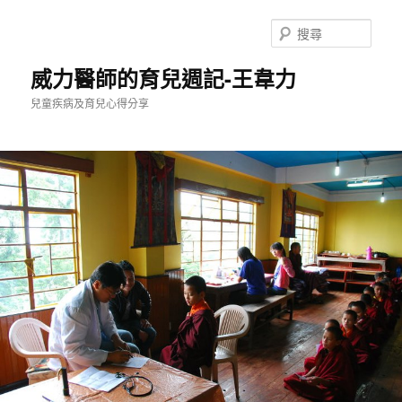
跳
至
搜
主
尋
要
威力醫師的育兒週記-王韋力
內
兒童疾病及育兒心得分享
容